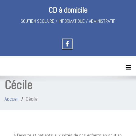
CD à domicile
SOUTIEN SCOLAIRE / INFORMATIQUE / ADMINISTRATIF
Toggl
Cécile
Accueil
Cécile
À l'écoute et patients aux côtés de nos enfants en soutien