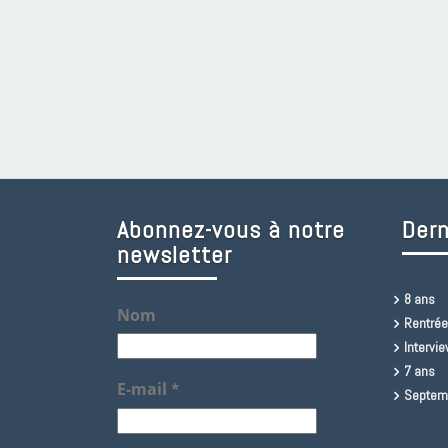
Abonnez-vous à notre
Dern
newsletter
8 ans
Nom
Rentrée
Intervi
7 ans
E-mail
*
Septem